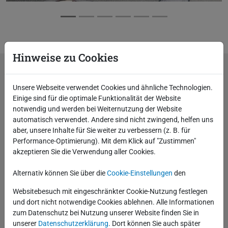
Hinweise zu Cookies
Schulungszentrum in Dresden
Unsere Webseite verwendet Cookies und ähnliche Technologien.
Schulungen im Bereich der Oracle-Technologien
Einige sind für die optimale Funktionalität der Website
notwendig und werden bei Weiternutzung der Website
werden im
Schulungszentrum in Dresden
automatisch verwendet. Andere sind nicht zwingend, helfen uns
durchgeführt.
aber, unsere Inhalte für Sie weiter zu verbessern (z. B. für
Performance-Optimierung). Mit dem Klick auf "Zustimmen"
zertifiziertes Oracle Approved Education Center
akzeptieren Sie die Verwendung aller Cookies.
7 moderne Schulungsräume auf 2 Etagen
angenehme Trainingsatmosphäre
Alternativ können Sie über die
Cookie-Einstellungen
den
erfahrenes Dozenten-Team
Websitebesuch mit eingeschränkter Cookie-Nutzung festlegen
gute Anbindung an das Stadtzentrum
und dort nicht notwendige Cookies ablehnen. Alle Informationen
zum Datenschutz bei Nutzung unserer Website finden Sie in
abwechslungsreiche Auswahl an Snacks und
unserer
Datenschutzerklärung
. Dort können Sie auch später