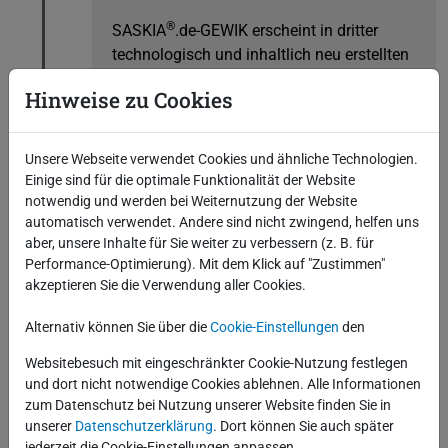
®
SASKIA
.de-GEWIK erscheint in dritter
technologisch und inhaltlich neu erstellten
Version.
Hinweise zu Cookies
Unsere Webseite verwendet Cookies und ähnliche Technologien.
Einige sind für die optimale Funktionalität der Website
notwendig und werden bei Weiternutzung der Website
automatisch verwendet. Andere sind nicht zwingend, helfen uns
Start des ersten Doppik-
2007
aber, unsere Inhalte für Sie weiter zu verbessern (z. B. für
Anwenders
Performance-Optimierung). Mit dem Klick auf "Zustimmen"
akzeptieren Sie die Verwendung aller Cookies.
Die Gemeinde Zschorlau bucht als
Alternativ können Sie über die
Cookie-Einstellungen
den
Frühstarter und erster Anwender von
Websitebesuch mit eingeschränkter Cookie-Nutzung festlegen
®
SASKIA
.de-IFR doppisch.
und dort nicht notwendige Cookies ablehnen. Alle Informationen
zum Datenschutz bei Nutzung unserer Website finden Sie in
unserer
Datenschutzerklärung
. Dort können Sie auch später
jederzeit die Cookie-Einstellungen anpassen.