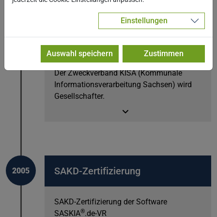
Einstellungen
GISA und KISA werden
2006
Gesellschafter
Auswahl speichern
Zustimmen
Der Zweckverband KISA (Kommunale
Informationsverarbeitung Sachsen) wird
Gesellschafter.
SAKD-Zertifizierung
2005
SAKD-Zertifizierung der Software
®
SASKIA
.de-VR