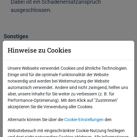
Dabei ist ein Schadenersatzanspruch
ausgeschlossen.
Sonstiges
Die Teilnahme an einem Kurs wird durch ein Zertifikat
Hinweise zu Cookies
®
mit den Inhalten des Kurses bestätigt. Die SASKIA
Informations-Systeme GmbH haftet nicht für
Unsere Webseite verwendet Cookies und ähnliche Technologien.
Schäden, die durch Unfälle in den Schulungsräumen,
Einige sind für die optimale Funktionalität der Website
durch Verlust oder Diebstahl, insbesondere von
notwendig und werden bei Weiternutzung der Website
Garderobe oder Wertgegenständen, entstehen; es sei
automatisch verwendet. Andere sind nicht zwingend, helfen uns
denn, dass der Schaden auf grob fahrlässiger oder
aber, unsere Inhalte für Sie weiter zu verbessern (z. B. für
Performance-Optimierung). Mit dem Klick auf "Zustimmen"
vorsätzlicher Vertragsverletzung ihrer gesetzlichen
akzeptieren Sie die Verwendung aller Cookies.
Vertreter oder ihrer Erfüllungsgehilfen beruht.
Alternativ können Sie über die
Cookie-Einstellungen
den
Alle Schulungspreise verstehen sich zuzüglich der
Websitebesuch mit eingeschränkter Cookie-Nutzung festlegen
gesetzlichen Mehrwertsteuer.