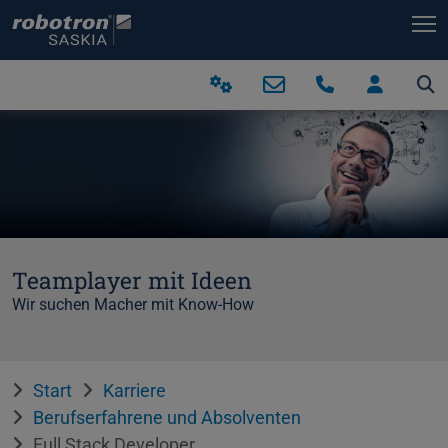
T
Teamplayer mit Ideen
Wir suchen Macher mit Know-How
Start
Karriere
Berufserfahrene und Absolventen
Full Stack Developer