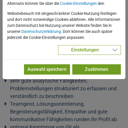
abgeschlossene Berufsausbildung als
Alternativ können Sie über die
Cookie-Einstellungen
den
Fachinformatiker oder einem vergleichbaren
Websitebesuch mit eingeschränkter Cookie-Nutzung festlegen
Themengebiet
und dort nicht notwendige Cookies ablehnen. Alle Informationen
zum Datenschutz bei Nutzung unserer Website finden Sie in
sehr gute Kenntnisse in der objektorientierten
unserer
Datenschutzerklärung
. Dort können Sie auch später
Softwareentwicklung mit Java in der Eclipse-
jederzeit die Cookie-Einstellungen anpassen.
Entwicklungsumgebung
Erfahrungen in der Frontend-Entwicklung mit
Einstellungen
Angular, JavaScript/TypeScript
Erfahrungen in Datenbanktechnologien
Auswahl speichern
Zustimmen
insbesondere Oracle SQL und MS SQL
sehr gute analytische Fähigkeiten,
Problemstellungen strukturiert zu erfassen und
verständlich zu beschreiben
Teamgeist, Lösungsorientierung,
Begeisterungsfähigkeit, Empathie und gute
kommunikative Fähigkeiten runden Ihr Profil ab
optional Kenntnisse von Git als