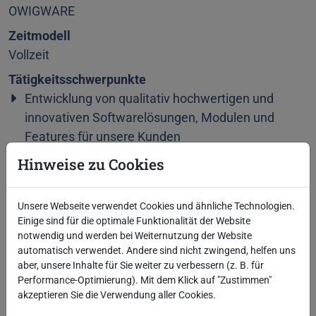
OWIGWARE
Zeitmodell
Vollzeit
Tätigkeitsschwerpunkte
Entwicklung von qualitativ hochwertigen und
innovativen Softwarelösungen, Modulen und
Features für unsere Kunden
Implementierung und Basistests
Hinweise zu Cookies
Umsetzung neuer Anforderungen und Abbildung
dieser auf bestehende oder neu zu schaffende
Unsere Webseite verwendet Cookies und ähnliche Technologien.
Software-Funktionen und Prozesse
Einige sind für die optimale Funktionalität der Website
interessante und abwechslungsreiche
notwendig und werden bei Weiternutzung der Website
Entwicklungstätigkeit im Themengebiet der
automatisch verwendet. Andere sind nicht zwingend, helfen uns
aber, unsere Inhalte für Sie weiter zu verbessern (z. B. für
öffentlichen Verwaltung
Performance-Optimierung). Mit dem Klick auf "Zustimmen"
akzeptieren Sie die Verwendung aller Cookies.
Anforderungen