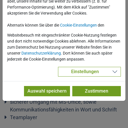
gute Noten in Mathematik, Deutsch und Englisch
aber, unsere Inhalte für Sie weiter zu verbessern (z. B. für
Performance-Optimierung). Mit dem Klick auf "Zustimmen"
sehr gute PC-Kenntnisse, logisches
akzeptieren Sie die Verwendung aller Cookies.
Denkvermögen
hohe Kundenorientierung
Alternativ können Sie über die
Cookie-Einstellungen
den
vertrauenswürdiger und gewissenhafter Umgang
Websitebesuch mit eingeschränkter Cookie-Nutzung festlegen
mit übertragenden Aufgaben und Informationen
und dort nicht notwendige Cookies ablehnen. Alle Informationen
zum Datenschutz bei Nutzung unserer Website finden Sie in
selbstständige und ergebnisorientierte
unserer
Datenschutzerklärung
. Dort können Sie auch später
Arbeitsweise
jederzeit die Cookie-Einstellungen anpassen.
ausgeprägte zwischenmenschliche und
kommunikative Fähigkeiten
Einstellungen
Organisations- und Planungsgeschick, sowie die
nötige Gelassenheit, mehrere Aufgaben parallel zu
Auswahl speichern
Zustimmen
bearbeiten, zu priorisieren und zu koordinieren
sicherer Umgang mit MS-Office, sowie
Kommunikationsfähigkeiten in Wort und Schrift
Teamplayer