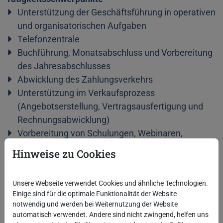
Unterstützung der Geschäftsführung in operativen
und organisatorischen Aufgaben
Telefonzentrale
Buchführung, Monatsabschluss und Vorbereitung
des Jahresabschlusses
Abwicklung des Zahlungsverkehrs
Unterstützung im Verkaufsprozess
(Angebotserstellung, Vertragsausfertigung und
Rechnungsabwicklung)
Vorbereitung von Schulungen, Webinaren,
Präsentationen
Hinweise zu Cookies
Öffentlichkeitsarbeit
Unsere Webseite verwendet Cookies und ähnliche Technologien.
Anforderungen
Einige sind für die optimale Funktionalität der Website
Mindestens Realschulabschluss, gerne auch
notwendig und werden bei Weiternutzung der Website
Abitur oder vergleichbarer Schulabschluss
automatisch verwendet. Andere sind nicht zwingend, helfen uns