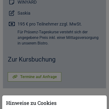
WINYARD
Saskia
195 € pro Teilnehmer zzgl. MwSt.
Für Präsenz-Tageskurse versteht sich der
angegebene Preis inkl. einer Mittagsversorgung
in unserem Bistro.
Zur Kursbuchung
Termine auf Anfrage
Hinweise zu Cookies
PDF zum Download