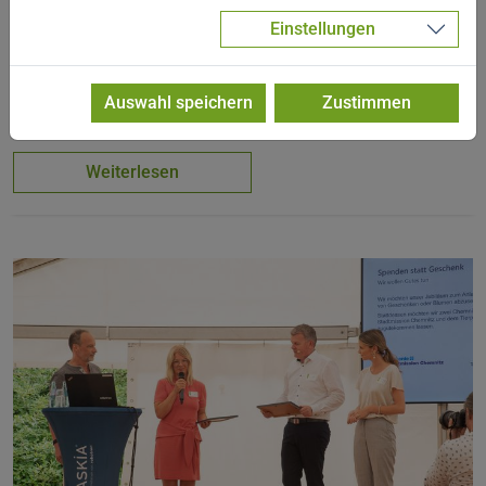
Oberbürgermeister besucht SASKIA in
Einstellungen
Mittelbach
12.07.2023
Auswahl speichern
Zustimmen
Unternehmensbesuch anlässlich des Firmenjubiläums
Weiterlesen