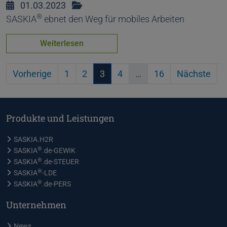
01.03.2023
®
SASKIA
ebnet den Weg für mobiles Arbeiten
Weiterlesen
Vorherige
1
2
3
4
…
16
Nächste
Produkte und Leistungen
SASKIA.H2R
®
SASKIA
.de-GEWIK
®
SASKIA
.de-STEUER
®
SASKIA
-LDE
®
SASKIA
.de-PERS
Unternehmen
News